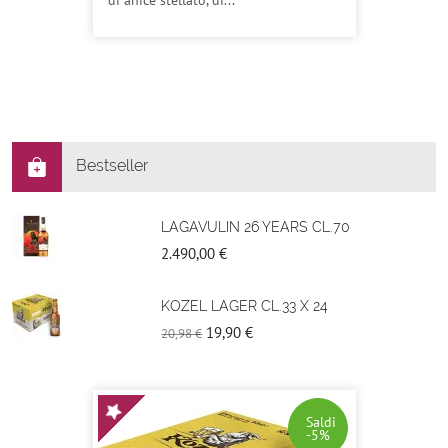
di anice stellato, di...
Bestseller
LAGAVULIN 26 YEARS CL.70
2.490,00 €
KOZEL LAGER CL.33 X 24
19,90 €
20,98 €
Saldi
-5%