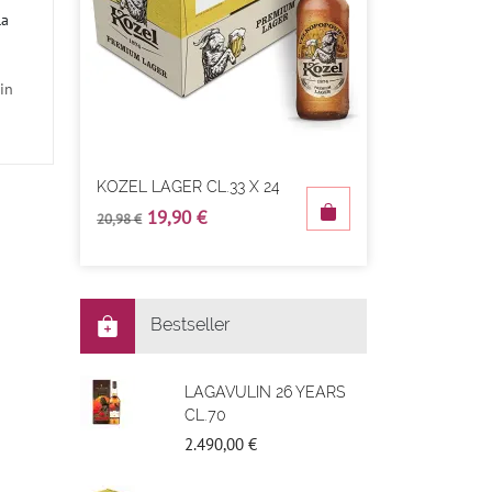
la
in
KOZEL LAGER CL.33 X 24
19,90 €
20,98 €
Bestseller
LAGAVULIN 26 YEARS
CL.70
2.490,00 €