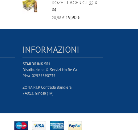
KOZEL LAGER CL.33 X
24
19,90 €
20,98 €
INFORMAZIONI
STARDRINK SRL
Distribuzione & Servizi Ho.Re.Ca.
P.Iva: 02925590735
ZONA P.I.P. Contrada Bandiera
74013, Ginosa (TA)