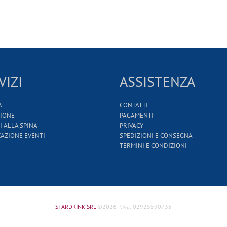
VIZI
ASSISTENZA
A
CONTATTI
IONE
PAGAMENTI
I ALLA SPINA
PRIVACY
CAZIONE EVENTI
SPEDIZIONI E CONSEGNA
TERMINI E CONDIZIONI
STARDRINK SRL
©2026 P.Iva: 02925590735