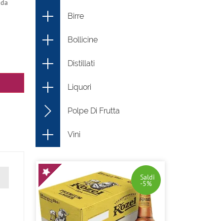
nda
Birre
Bollicine
Distillati
Liquori
Polpe Di Frutta
Vini
Saldi
-5%