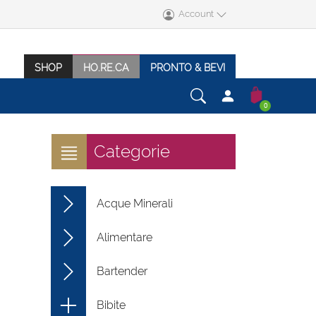
Account
SHOP
HO.RE.CA
PRONTO & BEVI
0
Categorie
Acque Minerali
Alimentare
Bartender
Bibite