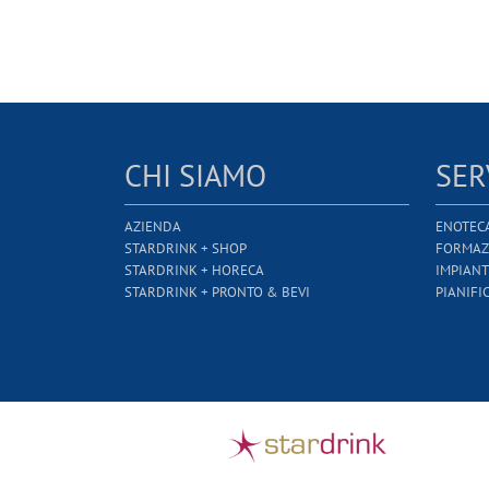
CHI SIAMO
SER
AZIENDA
ENOTEC
STARDRINK + SHOP
FORMAZ
STARDRINK + HORECA
IMPIANT
STARDRINK + PRONTO & BEVI
PIANIFI